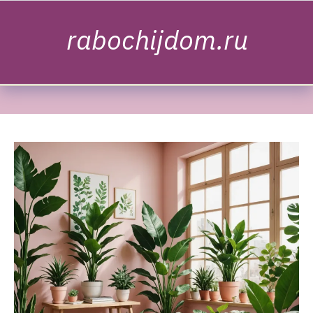
Skip to content
rabochijdom.ru