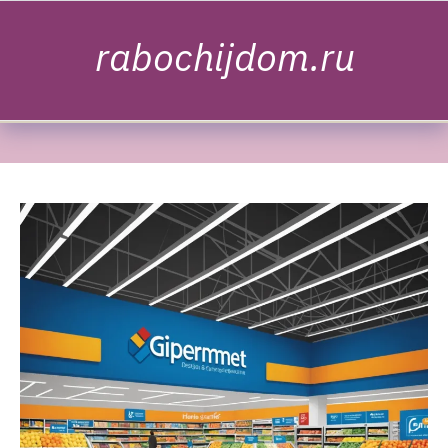
Skip to content
rabochijdom.ru