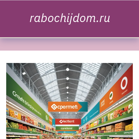
Skip to content
rabochijdom.ru